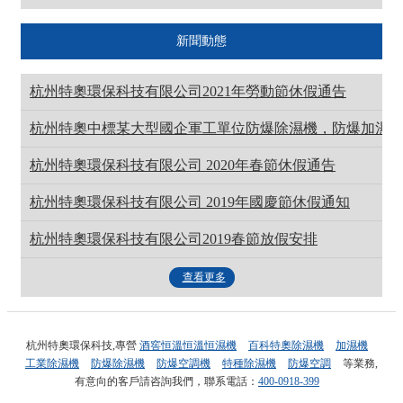
新聞動態
杭州特奧環保科技有限公司2021年勞動節休假通告
杭州特奧中標某大型國企軍工單位防爆除濕機，防爆加濕
杭州特奧環保科技有限公司 2020年春節休假通告
杭州特奧環保科技有限公司 2019年國慶節休假通知
杭州特奧環保科技有限公司2019春節放假安排
查看更多
杭州特奧環保科技,專營
酒窖恒溫恒溫恒濕機
百科特奧除濕機
加濕機
工業除濕機
防爆除濕機
防爆空調機
特種除濕機
防爆空調
等業務,
有意向的客戶請咨詢我們，聯系電話：
400-0918-399